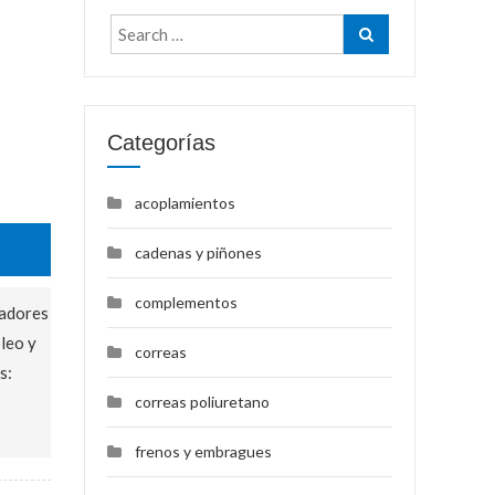
Categorías
acoplamientos
cadenas y piñones
complementos
ladores
leo y
correas
s:
correas poliuretano
frenos y embragues